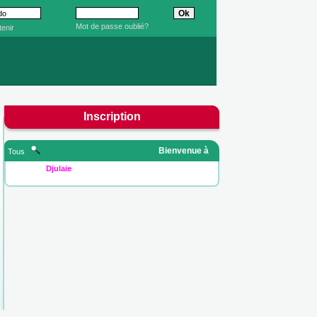
Mot de passe oublié?
enir
Inscription
Bienvenue à
Tous
Djulaie