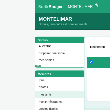
MONTELIMAR
Sortir
Bouger
MONTELIMAR
Sorties, rencontres et bons moments
Sorties
A VENIR
Recherche
proposer une sortie
mes sorties
Membres
tous
photos
mes amis
mes indésirables
cercles d'amis