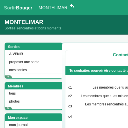
MONTELIMAR
Sortir
Bouger
MONTELIMAR
Sorties, rencontres et bons moments
Sorties
A VENIR
Contact
proposer une sortie
mes sorties
Tu souhaites pouvoir être contacté 
Membres
c1
Les membres que tu a
tous
c2
Les membres que tu as mis en
photos
Les membres rencontrés au
c3
c4
Mon espace
mon journal